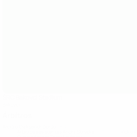
ŠRC Bakovci Stadium
Bakovci
Árbitros
Árbitro
Oleksandr Derdo
UKR
Árbitros assistentes
Andrii Skrypka
UKR
Vidko 