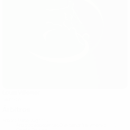
Louis Villemer
Saint-Lo
Árbitros
Árbitro
Matej Jug
SVN
Árbitros assistentes
Oleksandr Yakymenko
UKR