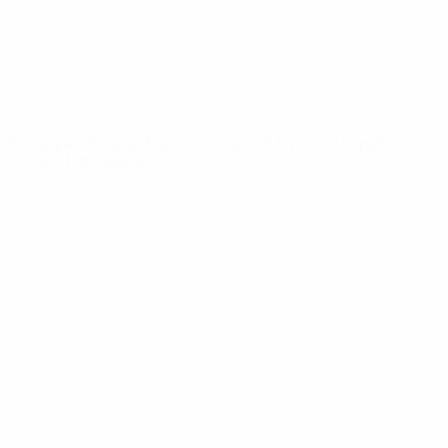
REDE UEFA
UEFA.com
Fundação
UEFA
MUDAR IDIOMA
Português
English
Français
Deutsch
Русский
Español
Italiano
Português
Privacidade
Termos e condições
Política de cookies
Definições de cookies
© 1998-2026 UEFA. Todos os direitos reservados
A palavra UEFA, o logótipo da UEFA e todas as marcas relativas às
competições da UEFA estão protegidas por marcas registadas e/ou