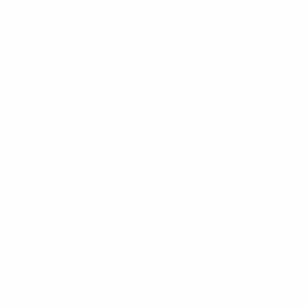
REDE UEFA
UEFA.com
Fundação
UEFA
MUDAR IDIOMA
Português
English
Français
Deutsch
Русский
Español
Italiano
Português
Privacidade
Termos e condições
Política de cookies
Definições de cookies
© 1998-2026 UEFA. Todos os direitos reservados
A palavra UEFA, o logótipo da UEFA e todas as marcas relativas às
competições da UEFA estão protegidas por marcas registadas e/ou