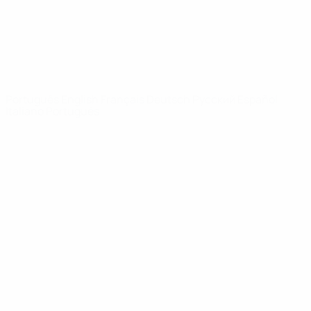
REDE UEFA
UEFA.com
Fundação
UEFA
MUDAR IDIOMA
Português
English
Français
Deutsch
Русский
Español
Italiano
Português
Privacidade
Termos e condições
Política de cookies
Definições de cookies
© 1998-2026 UEFA. Todos os direitos reservados
A palavra UEFA, o logótipo da UEFA e todas as marcas relativas às
competições da UEFA estão protegidas por marcas registadas e/ou