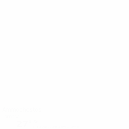
Ammochostos
Larnaca
27°
Sol
O relvado está excelente