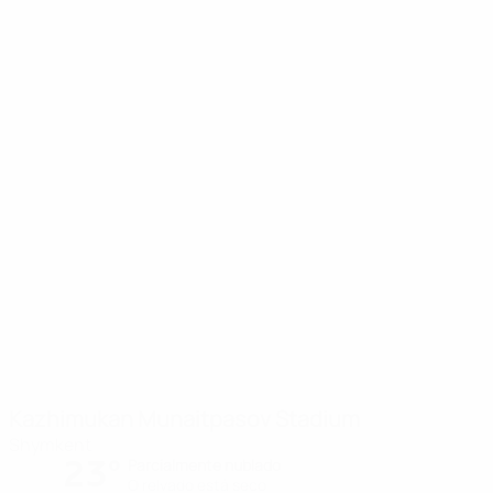
Kazhimukan Munaitpasov Stadium
Shymkent
23°
Parcialmente nublado
O relvado está seco