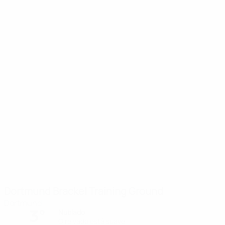
Dortmund Brackel Training Ground
Dortmund
3°
Nublado
O relvado está suave