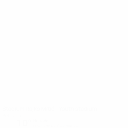
Stadium Rajko Mitić - Youth stadium
Belgrado
10°
Nublado
O relvado está excelente