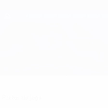
Saltar
para
o
conteúdo
principal
UEFA Youth League
Bayern München vs Paris
Geral
Actualizações
Informação do jogo
Factos do jogo