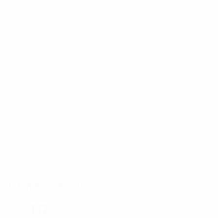
FC Bayern Campus
Munique
10°
Nublado
O relvado está seco