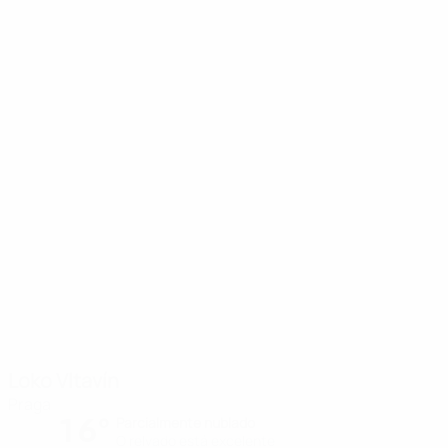
Loko Vltavín
Praga
16°
Parcialmente nublado
O relvado está excelente