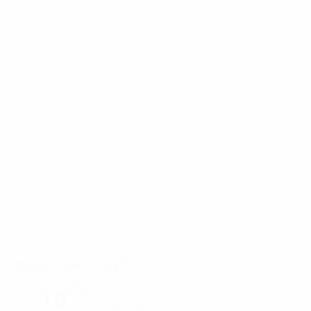
Estadi Johan Cruyff
Sant Joan Despí
18°
Sol
O relvado está excelente