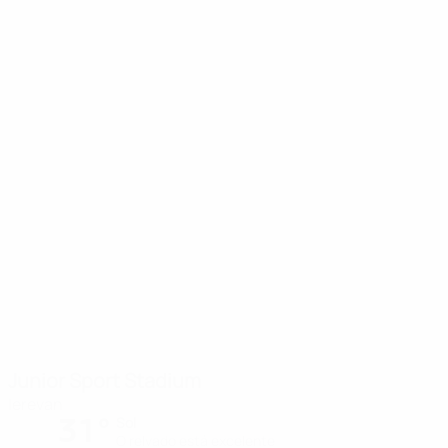
Junior Sport Stadium
Ierevan
31°
Sol
O relvado está excelente