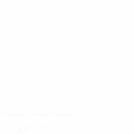
Ethnikos Achnas Stadium
Larnaca
28°
Nublado
O relvado está excelente