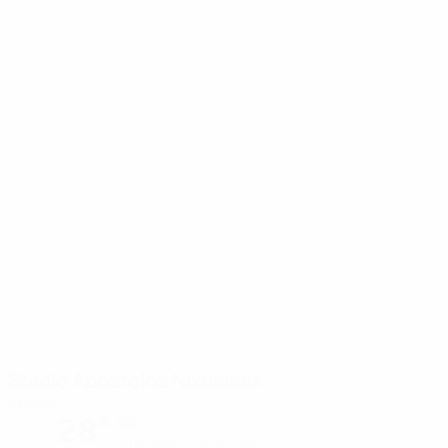
Stadio Apostolos Nikolaidis
Atenas
28°
Sol
O relvado está excelente