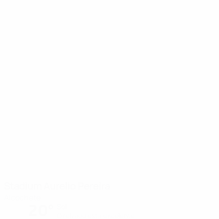
Stadium Aurelio Pereira
Alcochete
20°
Sol
O relvado está excelente