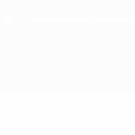
Saltar
para
o
conteúdo
principal
UEFA Youth League
Liverpool vs Paris
Geral
Actualizações
Informação do jogo
Factos do jogo