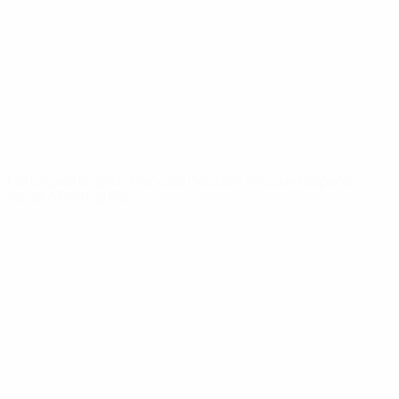
Notícias
Sobre
SITES' DA
REDE UEFA
UEFA.com
Fundação
UEFA
MUDAR IDIOMA
Português
English
Français
Deutsch
Русский
Español
Italiano
Português
Privacidade
Termos e condições
Política de cookies
Definições de cookies
© 1998-2026 UEFA. Todos os direitos reservados