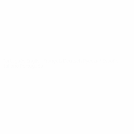
Notícias
Sobre
SITES' DA
REDE UEFA
UEFA.com
Fundação
UEFA
MUDAR IDIOMA
Português
English
Français
Deutsch
Русский
Español
Italiano
Português
Privacidade
Termos e condições
Política de cookies
Definições de cookies
© 1998-2026 UEFA. Todos os direitos reservados