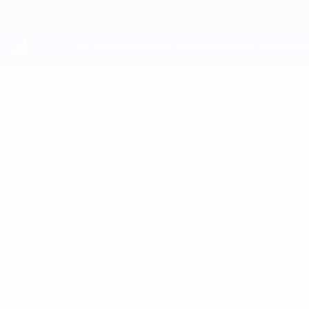
Saltar
para
o
conteúdo
principal
UEFA Youth League
WAEL
Wael Dahmani Estatísticas
DAHMANI
Nantes
Comparar
Geral
Sem dados para este jogador