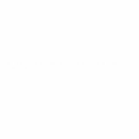
Notícias
Sobre
SITES' DA
REDE UEFA
UEFA.com
Fundação
UEFA
MUDAR IDIOMA
Português
English
Français
Deutsch
Русский
Español
Italiano
Português
Privacidade
Termos e condições
Política de cookies
Definições de cookies
© 1998-2026 UEFA. Todos os direitos reservados