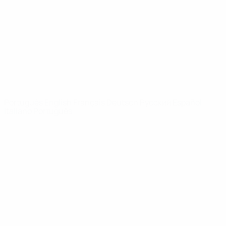
Notícias
Sobre
SITES' DA
REDE UEFA
UEFA.com
Fundação
UEFA
MUDAR IDIOMA
Português
English
Français
Deutsch
Русский
Español
Italiano
Português
Privacidade
Termos e condições
Política de cookies
Definições de cookies
© 1998-2026 UEFA. Todos os direitos reservados