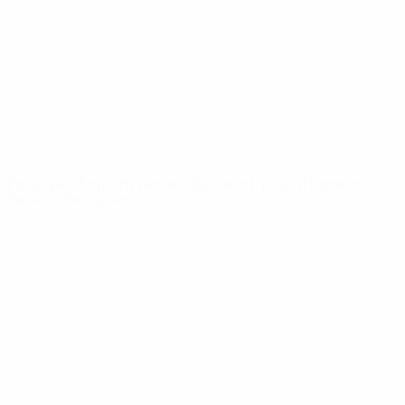
Notícias
Sobre
SITES' DA
REDE UEFA
UEFA.com
Fundação
UEFA
MUDAR IDIOMA
Português
English
Français
Deutsch
Русский
Español
Italiano
Português
Privacidade
Termos e condições
Política de cookies
Definições de cookies
© 1998-2026 UEFA. Todos os direitos reservados