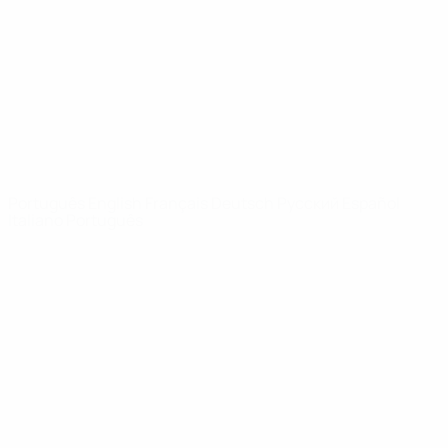
Notícias
Sobre
SITES' DA
REDE UEFA
UEFA.com
Fundação
UEFA
MUDAR IDIOMA
Português
English
Français
Deutsch
Русский
Español
Italiano
Português
Privacidade
Termos e condições
Política de cookies
Definições de cookies
© 1998-2026 UEFA. Todos os direitos reservados