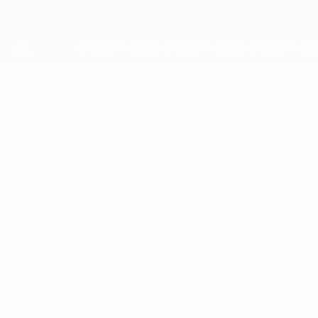
Saltar
para
o
conteúdo
principal
UEFA Youth League
KIMI
Kimi Köck Estatísticas
KÖCK
Austria Wien
Comparar
Geral
Sem dados para este jogador