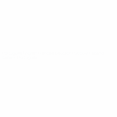
Notícias
Sobre
SITES' DA
REDE UEFA
UEFA.com
Fundação
UEFA
MUDAR IDIOMA
Português
English
Français
Deutsch
Русский
Español
Italiano
Português
Privacidade
Termos e condições
Política de cookies
Definições de cookies
© 1998-2026 UEFA. Todos os direitos reservados