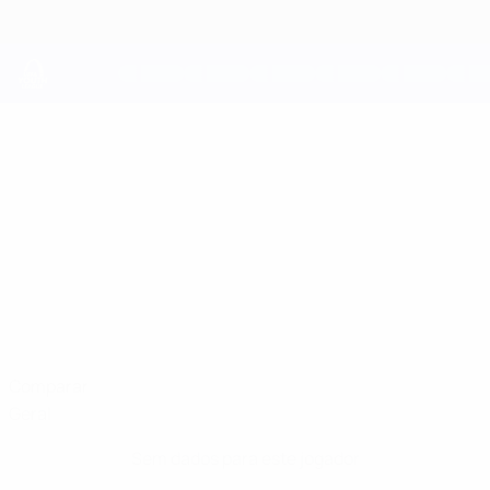
Saltar
para
o
conteúdo
principal
UEFA Youth League
SPASIAN
Spasian Nasto Estatísticas
NASTO
Skënderbeu
Albânia
Comparar
Geral
Sem dados para este jogador