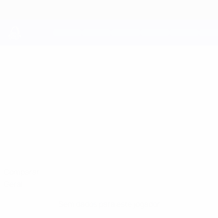
Saltar
para
o
conteúdo
principal
UEFA Youth League
FLÁVIO
Flávio Gonçalves Estatísticas
GONÇALVES
Sporting CP
Portugal
Comparar
Geral
Sem dados para este jogador