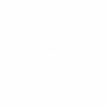
Notícias
Sobre
SITES' DA
REDE UEFA
UEFA.com
Fundação
UEFA
MUDAR IDIOMA
Português
English
Français
Deutsch
Русский
Español
Italiano
Português
Privacidade
Termos e condições
Política de cookies
Definições de cookies
© 1998-2026 UEFA. Todos os direitos reservados