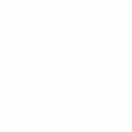
Notícias
Sobre
SITES' DA
REDE UEFA
UEFA.com
Fundação
UEFA
MUDAR IDIOMA
Português
English
Français
Deutsch
Русский
Español
Italiano
Português
Privacidade
Termos e condições
Política de cookies
Definições de cookies
© 1998-2026 UEFA. Todos os direitos reservados