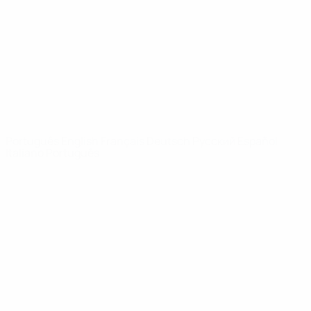
Notícias
Sobre
SITES' DA
REDE UEFA
UEFA.com
Fundação
UEFA
MUDAR IDIOMA
Português
English
Français
Deutsch
Русский
Español
Italiano
Português
Privacidade
Termos e condições
Política de cookies
Definições de cookies
© 1998-2026 UEFA. Todos os direitos reservados