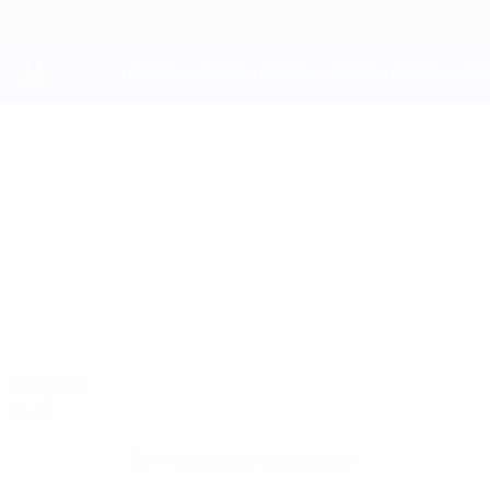
Saltar
para
o
conteúdo
principal
UEFA Youth League
OLIVER
Oliver Tukia Estatísticas
TUKIA
Honka
Comparar
Geral
Sem dados para este jogador