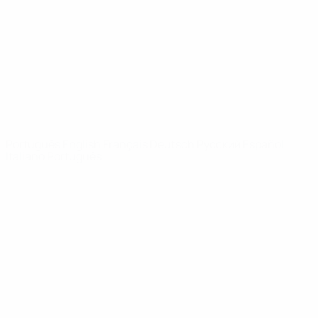
Notícias
Sobre
SITES' DA
REDE UEFA
UEFA.com
Fundação
UEFA
MUDAR IDIOMA
Português
English
Français
Deutsch
Русский
Español
Italiano
Português
Privacidade
Termos e condições
Política de cookies
Definições de cookies
© 1998-2026 UEFA. Todos os direitos reservados