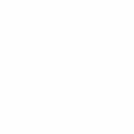
Notícias
Sobre
SITES' DA
REDE UEFA
UEFA.com
Fundação
UEFA
MUDAR IDIOMA
Português
English
Français
Deutsch
Русский
Español
Italiano
Português
Privacidade
Termos e condições
Política de cookies
Definições de cookies
© 1998-2026 UEFA. Todos os direitos reservados