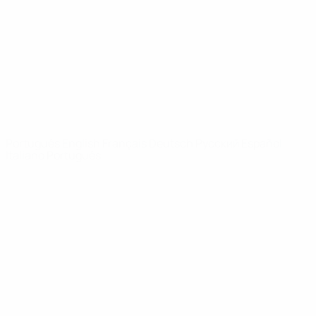
Notícias
Sobre
SITES' DA
REDE UEFA
UEFA.com
Fundação
UEFA
MUDAR IDIOMA
Português
English
Français
Deutsch
Русский
Español
Italiano
Português
Privacidade
Termos e condições
Política de cookies
Definições de cookies
© 1998-2026 UEFA. Todos os direitos reservados