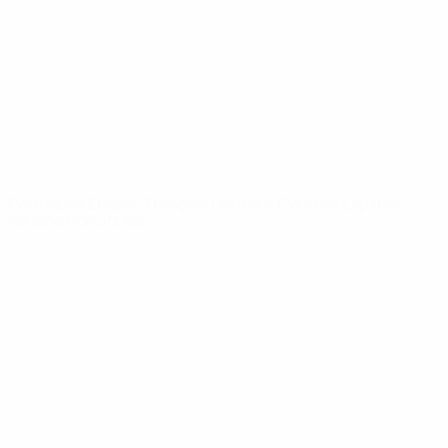
Notícias
Sobre
SITES' DA
REDE UEFA
UEFA.com
Fundação
UEFA
MUDAR IDIOMA
Português
English
Français
Deutsch
Русский
Español
Italiano
Português
Privacidade
Termos e condições
Política de cookies
Definições de cookies
© 1998-2026 UEFA. Todos os direitos reservados