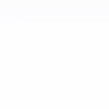
Saltar
para
o
conteúdo
principal
UEFA Youth League
RIVAS
Rivas Manuhutu Estatísticas
MANUHUTU
PSV
Países Baixos
Comparar
Geral
Sem dados para este jogador