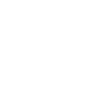
Notícias
Sobre
SITES' DA
REDE UEFA
UEFA.com
Fundação
UEFA
MUDAR IDIOMA
Português
English
Français
Deutsch
Русский
Español
Italiano
Português
Privacidade
Termos e condições
Política de cookies
Definições de cookies
© 1998-2026 UEFA. Todos os direitos reservados