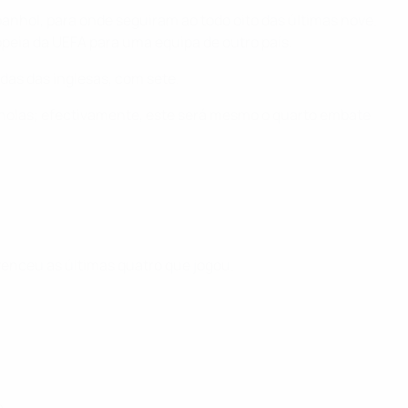
anhol, para onde seguiram ao todo oito das últimas nove.
peia da UEFA para uma equipa de outro país.
idas das inglesas, com sete.
nholas; efectivamente, este será mesmo o quarto embate
venceu as últimas quatro que jogou.