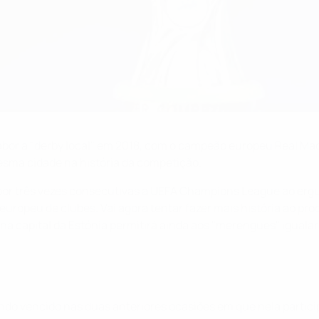
r a "derby local" em 2018, com o campeão europeu Real Madrid
esma cidade na história da competição.
 por três vezes consecutivas a UEFA Champions League ao ergue
ropeu de clubes. Vai agora tentar fazer mais história ao pro
a capital da Estónia permitirá ainda aos "merengues" igualar
ndo vencido nas duas anteriores ocasiões em que nela partici