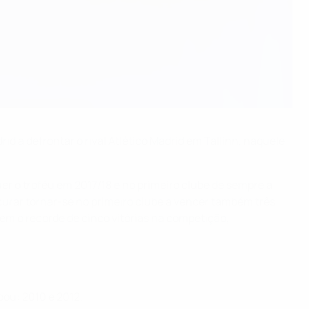
 a defrontar o rival Atlético Madrid em Tallinn, naquele
r o troféu em 2017/18 e no primeiro clube de sempre a
curar tornar-se no primeiro clube a vencer também três
em o recorde de cinco vitórias na competição,
pou: 2010 e 2012.