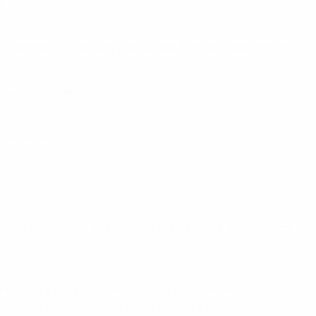
)
a logrado tal feito em 1989 e 1990. Este ano pode tornar-
onquistaram mais.
s nove anos.
lmente segue a par de Anderlecht, Juventus e Valência com
les, respeito à Taça dos Campeões/UEFA Champins League –
finais ou eliminatórias disputadas entre as duas equipas