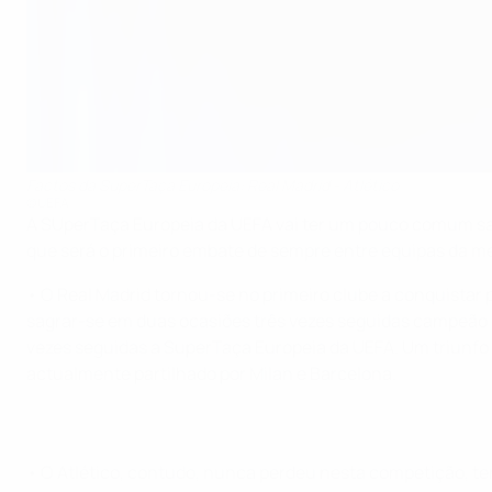
Factos da SuperTaça Europeia: Real Madrid - Atlético
©UEFA
A SUperTaça Europeia da UEFA vai ter um pouco comum sabo
que será o primeiro embate de sempre entre equipas da m
• O Real Madrid tornou-se no primeiro clube a conquistar
sagrar-se em duas ocasiões três vezes seguidas campeão eu
vezes seguidas a SuperTaça Europeia da UEFA. Um triunfo n
actualmente partilhado por Milan e Barcelona.
• O Atlético, contudo, nunca perdeu nesta competição, te