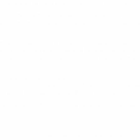
no jogo da segunda mão graças a um golo solitário de Enrique C
e, em campo neutro, seis dias depois. Em Saragoça, Alfredo D
decisivo três minutos antes do intervalo, colocando o Real na 
uipas se voltassem a defrontar nas provas europeias de clubes.
da mesma cidade na história da Taça dos Campeões Europeus. 
cia prestes a sagrar-se campeão da Europa pela primeira até
na altura orientado por Carlo Ancelotti, foi mais forte e marc
, as equipas alinharam da seguinte forma:
trão (Marcelo 59), Khedira (Isco 59), Modrić, Di María, Bale, 
derweireld 83), Tiago, Koke, Gabi, Raúl García (Sosa 66), Villa,
final de 2014/15, com Javier Hernández a marcar de cabeça o ú
e em 2016
da #UCL em 2015/16
. Sergio Ramos abriu o activo aos 15 minu