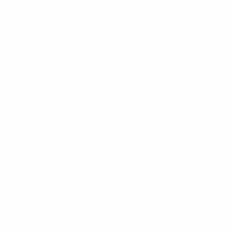
até à data.
• O embate mais recente verificou-se nas meias-finais da
• Um "hat-trick" de Cristiano Ronaldo deixou o Real Madri
• Nesse encontro, jogado no Estadio Santiago Bernabéu a 
Real Madrid:
Navas, Carvajal (Nacho 46), Ramos, Varane, M
Atlético:
Oblak, Lucas, Savić, Godín, Filipe Luís, Koke, Gab
• O Atlético parecia caminhar para uma notável reviravol
de igualarem os acontecimentos na segunda mão, mas um go
Resumo: o último embate entre Atlético e Real Madrid na Europa
• Nesse jogo da segunda mão, a 10 de Maio de 2017, naquele
forma:
Atlético:
Oblak, Giménez (Partey 56), Savić, Godín, Filipe L
Real Madrid:
Navas, Danilo, Ramos, Varane, Marcelo, Casem
• O primeiro frente-a-frente internacional entre as duas