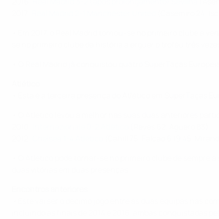
2016:
Real Madrid 3-2 (após prolongamento) Sevilha
(Asen
2017:
Real Madrid 2-1 Manchester United
(Casemiro 24, Isc
• Em 2017, o Real Madrid tornou-se no primeiro clube a ve
se no primeiro clube da história a erguer o troféu três veze
• O Real Madrid já conquistou quatro SuperTaças Europei
Atlético
• Esta é a terceira presença do Atlético em SuperTaças E
• O Atlético levou a melhor nas suas duas anteriores par
2010:
Internazionale 0-2 Atlético
(Reyes 62, Agüero 83)
2012:
Chelsea 1-4 Atlético
(Cahill 75; Falcao 6 19 45, Miran
• O Atlético pode tornar-se no primeiro clube de sempre 
duas vitórias em duas presenças.
Encontros anteriores
•
Este vai ser o décimo jogo entre as duas equipas nas c
incluindo as finais de 2014 e 2016, ambas conquistadas pe