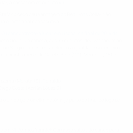
ollar, à passagem do minuto 43.
i Stéfano cedo deu vantagem ao Real, mas Collar não
sua quarta final consecutiva.
 O reencontro teve lugar em Lisboa, na final de 2014 da
Diego Godín, de cabeça, aos 36 minutos, deu vantagem ao
 que Sergio Ramos restabeleceu a igualdade no terceiro
ou por intermédio de Gareth Bale (110), Marcelo (118) e
Benzema (Morata 79), Ronaldo.
 Diego Costa (Adrián López 9).
nico golo da eliminatória, já perto do final do jogo da
tos em Milão, mas Yannick Carrasco saltou do banco para