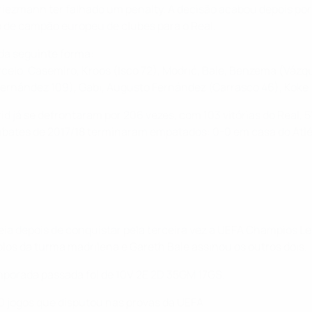
 Griezmann ter falhado um penalty. A decisão acabou depois po
lo de campão europeu de clubes para o Real.
 da seguinte forma:
celo, Casemiro, Kroos (Isco 72), Modrić, Bale, Benzema (Vázqu
 Hernández 109), Gabi, Augusto Fernández (Carrasco 46), Koke 
rid já se defrontaram por 206 vezes, com 103 vitórias do Real, 
mbates de 2017/18 terminaram empatados: 0-0 em casa do Atlét
a depois de conquistar pela terceira vez a UEFA Champios Lea
los da turma madrilena e Gareth Bale assinou os outros dois.
mporada passada foi de 10V 2E 2D 35GM 17GS.
0 jogos que disputou nas provas da UEFA.