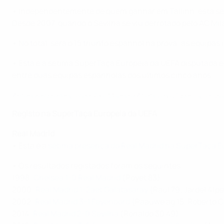
• Independentemente de quem ganhar em Tallinn, esta será
Desde 2007, quando o Sevilha se viu derrotado pelo AC M
• No total, será o 15 triunfo espanhol na prova; as equipa
• Esta é a sétima SuperTaça Europeia da UEFA disputada e
entre duas equipas espanholas dos últimos cinco anos.
Anteriores presenças de Real Madrid e Atlético na SuperTaça Euro
Registo na SuperTaça Europeia da UEFA
Real Madrid
• Esta é a
sétima presença do Real Madrid na SuperTaça E
• Os resultados registados foram os seguintes:
1998:
Chelsea 1-0 Real Madrid
(Poyet 83)
2000:
Real Madrid 1-2aet Galatasaray
(Raúl 79; Jardel 41p
2002:
Real Madrid 3-1 Feyenoord
(Paauwe ag 15, Roberto Ca
2014:
Real Madrid 2-0 Sevilha
(Ronaldo 30 49)