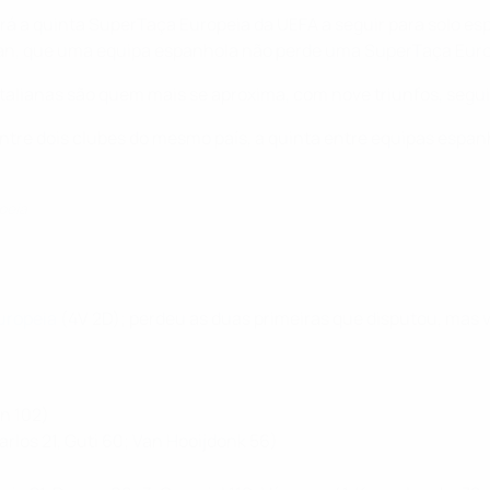
 a quinta SuperTaça Europeia da UEFA a seguir para solo esp
ilan, que uma equipa espanhola não perde uma SuperTaça Euro
s italianas são quem mais se aproxima, com nove triunfos, segu
ntre dois clubes do mesmo país, a quinta entre equipas espa
peia
uropeia
(4V 2D); perdeu as duas primeiras que disputou, mas 
en 102)
rlos 21, Guti 60; Van Hooijdonk 56)