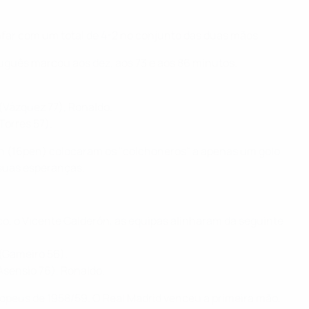
nfar com um total de 4-2 no conjunto das duas mãos.
tuguês marcou aos dez, aos 73 e aos 86 minutos.
(Vázquez 77), Ronaldo.
Torres 57).
ann (16pen) colocaram os "colchoneros" a apenas um golo
 suas esperanças.
ico, o Vicente Calderón, as equipas alinharam da seguinte
 (Gameiro 56).
Asensio 76), Ronaldo.
ropeus de 1958/59. O Real Madrid venceu a primeira mão,