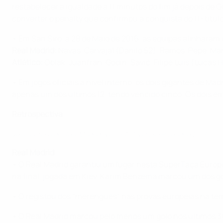
restabelecer a igualdade a 11 minutos do fim já depois de
converter o penalty que confirmou a conquista do 11º títu
• Em San Siro, a 28 de Maio de 2016, as equipas alinharam
Real Madrid:
Navas, Carvajal (Danilo 52), Ramos, Pepe, Mar
Atlético:
Oblak, Juanfran, Godín, Savić, Filipe Luís (Lucas
• Em jogos oficiais a nível interno, os dois gigantes de Mad
apenas um dos últimos 12, tendo vencido cinco. Os dois e
Retrospectiva
Veja a vitória do Real Madrid na UEFA Champions League 2017
Real Madrid
• O Real Madrid garantiu um lugar nesta SuperTaça Europei
na final, jogada em Kiev. Karim Benzema marcou um dos go
• O registou dos "merengues" nas provas europeias na te
• O Real Madrid marcou pelo menos um golo nos últimos 3