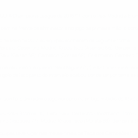
 UEFA Champions League de 2016/17, com o Real Madrid a triu
d bem na frente da eliminatória no jogo da primeira mão; o por
2 de Maio de 2017, as equipas alinharam da seguinte forma:
arcelo, Casemiro, Modrić, Kroos, Isco (Asensio 68), Benzema 
i, Saúl (Gaitán 58), Carrasco (Correa 68), Griezmann, Gameiro (
ta na eliminatória quando Saúl Ñíguez (12) e Antoine Griezm
lo de Isco perto do intervalo acabou por deitar por terra as
 que foi o derradeiro jogo europeu no antigo estádio do Atlét
uís, Koke (Correa 76), Gabi, Saúl, Carrasco, Griezmann, Torres
iro (Vázquez 77), Modrić, Kroos, Isco (Morata 88), Benzema (
 equipas teve lugar nas meias-finais da Taça dos Campeões Eu