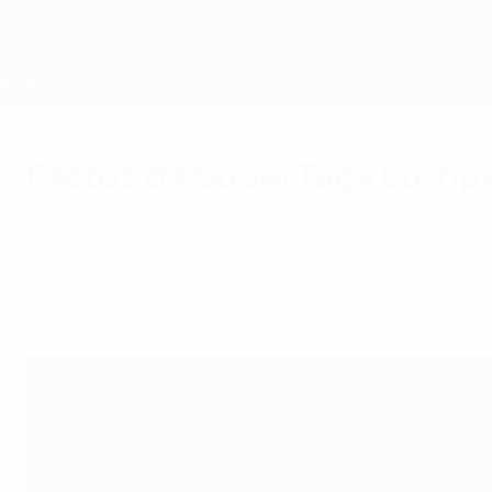
Saltar
para
o
conteúdo
principal
Supertaça Europeia
Factos da SuperTaça Europei
quarta-feira, 11 de julho de 2018
O Real Madrid procura vencer a SuperTaça Euro
mesma cidade.