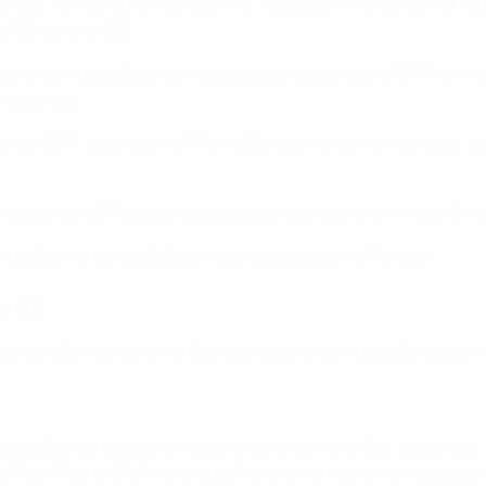
sio 21, Ramos 90+3, Carvajal 119; Vázquez 41, Konoplyanka 72p
o 52; Lukaku 62)
ncer a competição dois anos seguidos desde que o AC Milan havi
s seguidas.
as da UEFA; apenas only Milan e Barcelona, com cinco cada, c
uropeias da UEFA; todas essas presenças ocorreram nos último
ticipações na competição, ambas disputadas no Mónaco:
da 60)
a somar três vitórias em três presenças na competição; actua
ompetições europeias, tendo os anteriores nove dito, todos e
lo Real Madrid. Os "merengues" levaram a melhor em todas as 