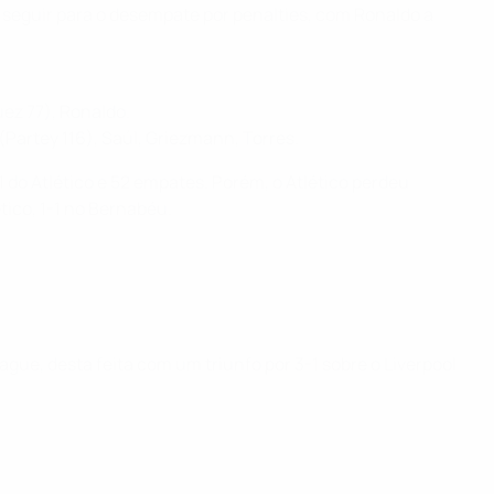
r seguir para o desempate por penalties, com Ronaldo a
ez 77), Ronaldo.
(Partey 116), Saúl, Griezmann, Torres.
51 do Atlético e 52 empates. Porém, o Atlético perdeu
ico, 1-1 no Bernabéu.
gue, desta feita com um triunfo por 3-1 sobre o Liverpool