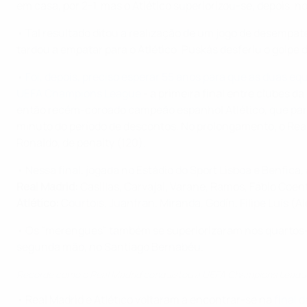
em casa, por 2-1, mas o Atlético superiorizou-se, depois, 
• Tal resultado ditou a realização de um jogo de desempat
tardou a empatar para o Atlético. Puskás desferiu o golpe 
•
Foi, depois, preciso esperar 55 anos para que as duas eq
UEFA Champions League
- a primeira final entre clubes 
então recém-coroado campeão espanhol Atlético, que pare
minuto do período de descontos. No prolongamento, o Real, 
Ronaldo, de penalty (120).
• Nessa final, jogada no Estádio do Sport Lisboa e Benfica
Real Madrid:
Casillas, Carvajal, Varane, Ramos, Fábio Coen
Atlético:
Courtois, Juanfran, Miranda, Godín, Filipe Luís (Al
• Os "merengues" também se superiorizaram nos quartos-de-
segunda mão, no Santiago Bernabéu.
Recorde como o Real Madrid conquistou a UEFA Champions Leagu
• Real Madrid e Atlético voltaram a encontrar-se na
final 