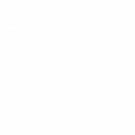
Fiji
:
FBC
Indonésia
:
FMA
Macau
:
TDM
Malásia e Burnéu
:
DAZN
Médio Oriente e Norte de África
:
beIN Sports
Nova Zelândia:
Sky NZ
Singapura
:
DAZN
Taiwan
:
DAZN
Tailândia, Laos e Camboja
:
DAZN
Vietname
:
K+
Sport 24
detém os direitos para transmissão em navios
e aviões
© 1998-2026 UEFA. All rights reserved.
Última actualização: quarta-feira, 15 de agosto de 2018