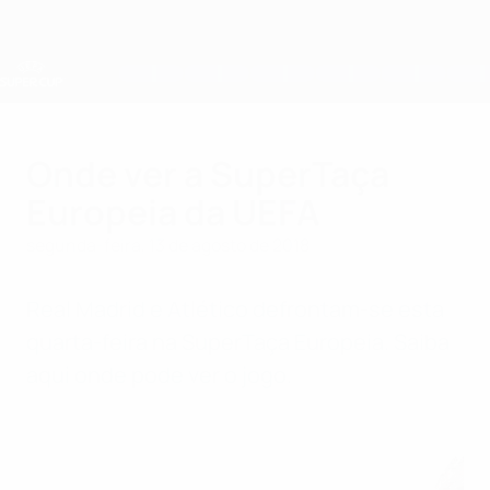
Saltar
para
o
conteúdo
principal
Supertaça Europeia
Onde ver a SuperTaça
Europeia da UEFA
segunda-feira, 13 de agosto de 2018
Real Madrid e Atlético defrontam-se esta
quarta-feira na SuperTaça Europeia. Saiba
aqui onde pode ver o jogo.