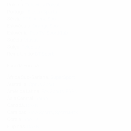
Polónia
:
Telewizja Polsat
Portugal
:
Eleven Sports
Sérvia
:
RTS
,
Arena Sport
Eslováquia
:
Orange Sport
Eslovénia
:
Pop TV
,
SportKlub
Suécia
:
Viasat
Suíça
:
Teleclub
Reino Unido
:
BT Sport
Fora da Europa
África Sub-Sariana
:
SuperSport
Austrália
:
Optus Sport
América Latina
:
Fox Sports
,
ESPN
Ásia Central
:
Saran
Canadá
:
DAZN
Caraíbas
:
Flow Sports
,
SportsMax
Coreia
:
Spo TV
Filipinas
:
DAZN