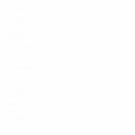
França
:
RMC Sport
ARJ Macedónia
:
Macedonia Telekom
Geórgia
:
Silk Sports
Grécia
:
COSMOTE TV
Hungria
:
MTVA
,
TV2
Islândia
:
Stöð 2 Sport
Rep. Irlanda
:
RTÉ
,
Virgin Media
Israel
:
The Sports Channel
Itália
:
Sky Italia
Cazaquistão
:
Kazsport
Kosovo
:
Kujtesa
Letónia
:
All Media Baltics
Lituânia
:
All Media Baltics
Luxemburgo
:
RTL
Malta
:
PBS
,
Melita
Moldávia
:
Canal 3
Montenegro
:
SportKlub
,
Arena Sport
Holanda
:
Veronica
Noruega
:
Viasat