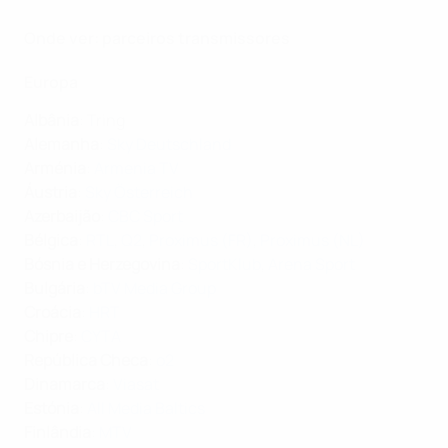
Onde ver: parceiros transmissores
Europa
Albânia
: Tring
Alemanha
:
Sky Deutschland
Arménia
:
Armenia TV
Áustria
:
Sky Österreich
Azerbaijão
:
CBC Sport
Bélgica
:
RTL
,
Q2
,
Proximus (FR)
,
Proximus (NL)
Bósnia e Herzegovina
:
SportKlub
,
Arena Sport
Bulgária
:
bTV Media Group
Croácia
:
HRT
Chipre
:
CYTA
República Checa
:
o2
Dinamarca
:
Viasat
Estónia
:
All Media Baltics
Finlândia
:
MTV