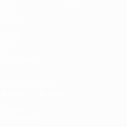
Grupos
Sobre
UEFA.tv
Loja
VISITE
TAMBÉM
UEFA.com
Fundação
UEFA
Loja
MUDAR IDIOMA
Português
English
Français
Deutsch
Русский
Español
Italiano
Português
Descarregue a app oficial
Privacidade
Termos e condições
Política de cookies