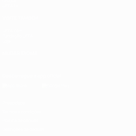
Grupos
UEFA.tv
VISITE TAMBÉM
UEFA.com
Fundação UEFA
Loja
MUDAR IDIOMA
Português
English
Français
Deutsch
Русский
Español
Italia
Descarregue a app oficial
Privacidade
Termos e condições
Política de cookies
Definições de cookies