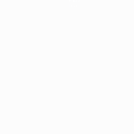
Sobre
Loja
no
Português