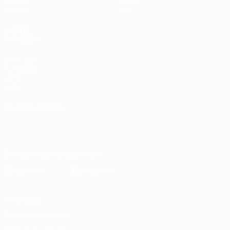
Grupos
Sobre
UEFA.tv
Loja
VISITE
TAMBÉM
UEFA.com
Fundação
UEFA
Loja
MUDAR IDIOMA
Português
English
Français
Deutsch
Русский
Español
Italiano
Português
Descarregue a app oficial
Privacidade
Termos e condições
Política de cookies