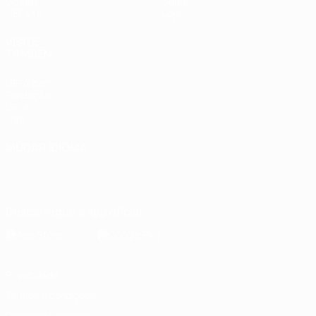
Grupos
Sobre
UEFA.tv
Loja
VISITE
TAMBÉM
UEFA.com
Fundação
UEFA
Loja
MUDAR IDIOMA
Português
English
Français
Deutsch
Русский
Español
Italiano
Português
Descarregue a app oficial
Privacidade
Termos e condições
Política de cookies