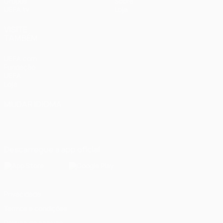
Grupos
Sobre
UEFA.tv
Loja
VISITE
TAMBÉM
UEFA.com
Fundação
UEFA
Loja
MUDAR IDIOMA
Português
English
Français
Deutsch
Русский
Español
Italiano
Português
Descarregue a app oficial
Privacidade
Termos e condições
Política de cookies