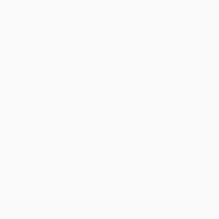
Sobre
Loja
no
Português