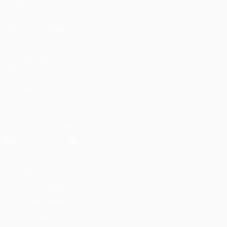
Grupos
UEFA.tv
VISITE TAMBÉM
UEFA.com
Fundação UEFA
Loja
MUDAR IDIOMA
Português
English
Français
Deutsch
Русский
Español
Italia
Descarregue a app oficial
Privacidade
Termos e condições
Política de cookies
Definições de cookies