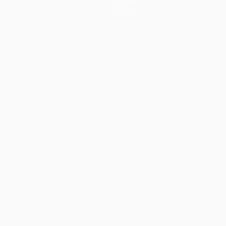
Sobre
Loja
no
Português