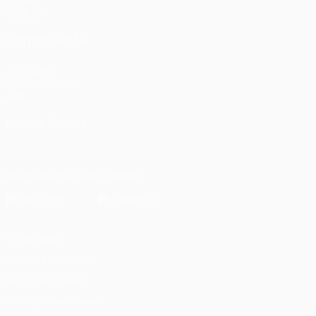
Grupos
UEFA.tv
VISITE TAMBÉM
UEFA.com
Fundação UEFA
Loja
MUDAR IDIOMA
Português
English
Français
Deutsch
Русский
Español
Italia
Descarregue a app oficial
Privacidade
Termos e condições
Política de cookies
Definições de cookies