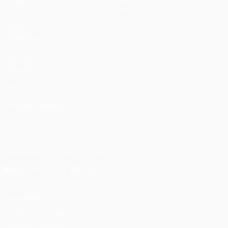
Grupos
Sobre
UEFA.tv
Loja
VISITE
TAMBÉM
UEFA.com
Fundação
UEFA
Loja
MUDAR IDIOMA
Português
English
Français
Deutsch
Русский
Español
Italiano
Português
Descarregue a app oficial
Privacidade
Termos e condições
Política de cookies