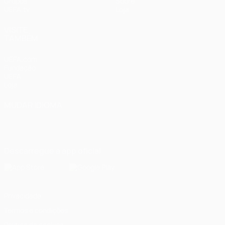
Grupos
Sobre
UEFA.tv
Loja
VISITE
TAMBÉM
UEFA.com
Fundação
UEFA
Loja
MUDAR IDIOMA
Português
English
Français
Deutsch
Русский
Español
Italiano
Português
Descarregue a app oficial
Privacidade
Termos e condições
Política de cookies