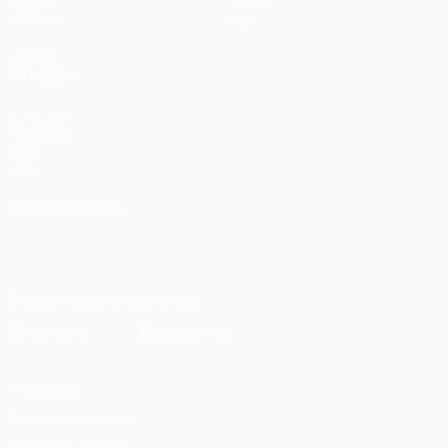
Grupos
Sobre
UEFA.tv
Loja
VISITE
TAMBÉM
UEFA.com
Fundação
UEFA
Loja
MUDAR IDIOMA
Português
English
Français
Deutsch
Русский
Español
Italiano
Português
Descarregue a app oficial
Privacidade
Termos e condições
Política de cookies