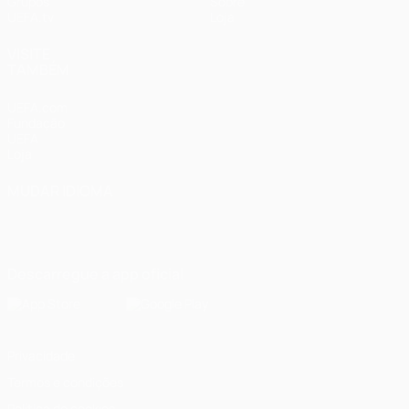
Grupos
Sobre
UEFA.tv
Loja
VISITE
TAMBÉM
UEFA.com
Fundação
UEFA
Loja
MUDAR IDIOMA
Português
English
Français
Deutsch
Русский
Español
Italiano
Português
Descarregue a app oficial
Privacidade
Termos e condições
Política de cookies