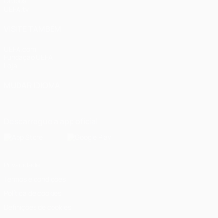
Grupos
UEFA.tv
VISITE TAMBÉM
UEFA.com
Fundação UEFA
Loja
MUDAR IDIOMA
Português
English
Français
Deutsch
Русский
Español
Italia
Descarregue a app oficial
Privacidade
Termos e condições
Política de cookies
Definições de cookies