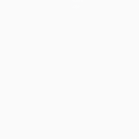
Sobre
Loja
no
Português