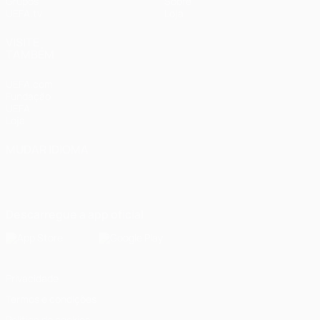
Grupos
Sobre
UEFA.tv
Loja
VISITE
TAMBÉM
UEFA.com
Fundação
UEFA
Loja
MUDAR IDIOMA
Português
English
Français
Deutsch
Русский
Español
Italiano
Português
Descarregue a app oficial
Privacidade
Termos e condições
Política de cookies