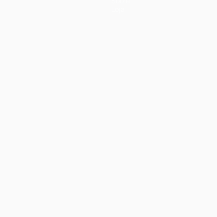
Sobre
Loja
no
Português