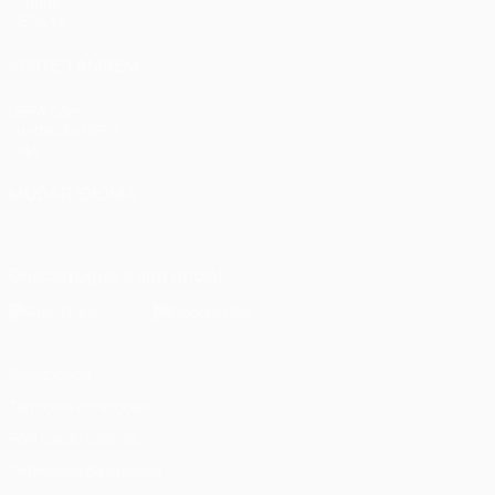
Grupos
UEFA.tv
VISITE TAMBÉM
UEFA.com
Fundação UEFA
Loja
MUDAR IDIOMA
Português
English
Français
Deutsch
Русский
Español
Italia
Descarregue a app oficial
Privacidade
Termos e condições
Política de cookies
Definições de cookies