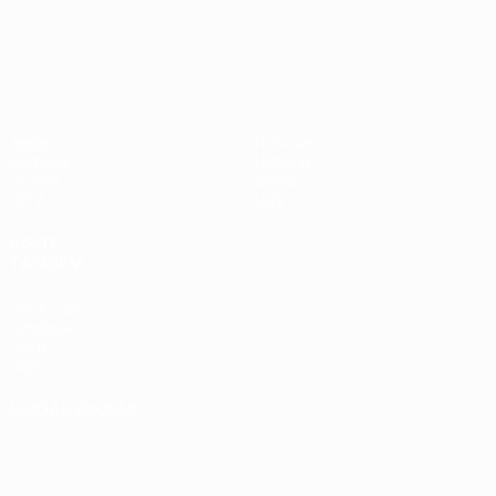
UEFA Nations League
Jogos
Notícias
Sorteios
História
Grupos
Sobre
UEFA.tv
Loja
VISITE
TAMBÉM
UEFA.com
Fundação
UEFA
Loja
MUDAR IDIOMA
Português
English
Français
Deutsch
Русский
Español
Italiano
Português