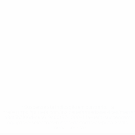
* Suspensa até indicação em contrário. <a
href='https://pt.uefa.com/insideuefa/mediaservices/medi
148df3b7106d-c8b619c60f97-1000--fifa-uefa-suspendem-
equipas-e-seleccoes-russas-de-todas-as-prov/'>Mais
informações</a>